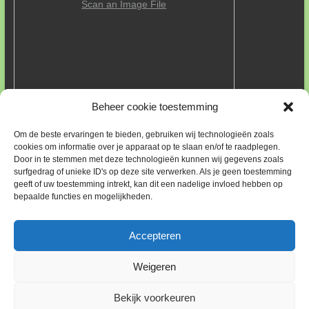
Scan an Image File
Beheer cookie toestemming
FOUTEN IN PLANT GEGEVENS MELDEN
Om de beste ervaringen te bieden, gebruiken wij technologieën zoals
Wij hebben deze site opgebouwd met informatie vanuit
cookies om informatie over je apparaat op te slaan en/of te raadplegen.
Door in te stemmen met deze technologieën kunnen wij gegevens zoals
Wikipedia. Die informatie kan fouten bevatten. Een enkele keer
surfgedrag of unieke ID's op deze site verwerken. Als je geen toestemming
hebben wij gebruik gemaakt van informatie van boomkwekers.
geeft of uw toestemming intrekt, kan dit een nadelige invloed hebben op
Altijd is de link naar het betreffende bedrijf aanwezig.
bepaalde functies en mogelijkheden.
Indien u een fout ontdekt, neem dan contact op met ons via ons
e-mailadres:
feedback@park-heidetuin.nl
. Met uiteraard wat uw
bevindingen zijn en zo mogelijk wat de juiste informatie is of
Accepteren
waar te vinden. Vast bij voorbaat onze dank.
Weigeren
Copyright © 2026
Park Heidetuin
. Alle rechten voorbehouden. Thema:
Bekijk voorkeuren
Esteem
door ThemeGrill. Powered by
WordPress
.