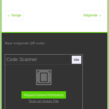
← Vorige
Volgende →
Naar volgende QR code:
Code Scanner
Idle
Request Camera Permissions
Scan an Image File