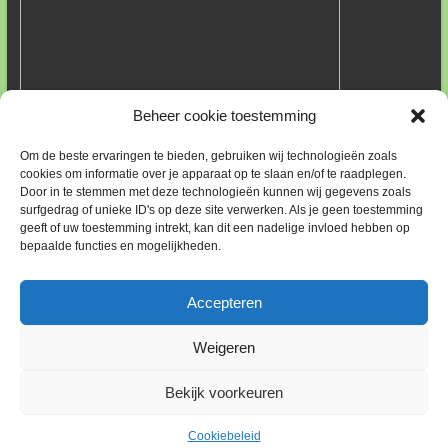
Beheer cookie toestemming
FOUTEN IN PLANT GEGEVENS MELDEN
Om de beste ervaringen te bieden, gebruiken wij technologieën zoals
Wij hebben deze site opgebouwd met informatie vanuit
cookies om informatie over je apparaat op te slaan en/of te raadplegen.
Door in te stemmen met deze technologieën kunnen wij gegevens zoals
Wikipedia. Die informatie kan fouten bevatten. Een enkele keer
surfgedrag of unieke ID's op deze site verwerken. Als je geen toestemming
hebben wij gebruik gemaakt van informatie van boomkwekers.
geeft of uw toestemming intrekt, kan dit een nadelige invloed hebben op
Altijd is de link naar het betreffende bedrijf aanwezig.
bepaalde functies en mogelijkheden.
Indien u een fout ontdekt, neem dan contact op met ons via ons
e-mailadres:
feedback@park-heidetuin.nl
. Met uiteraard wat uw
bevindingen zijn en zo mogelijk wat de juiste informatie is of
Accepteren
waar te vinden. Vast bij voorbaat onze dank.
Weigeren
Copyright © 2026
Park Heidetuin
. Alle rechten voorbehouden. Thema:
Bekijk voorkeuren
Esteem
door ThemeGrill. Powered by
WordPress
.
Cookiebeleid