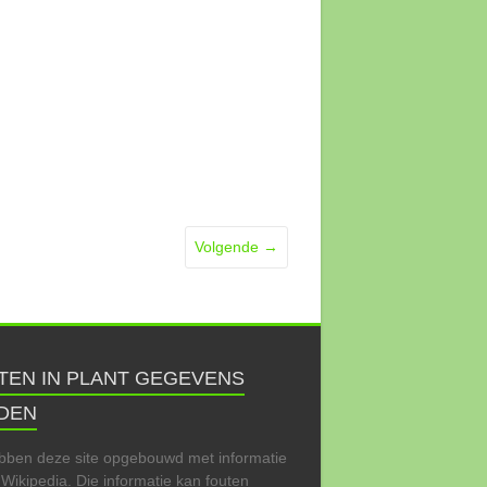
Volgende →
TEN IN PLANT GEGEVENS
DEN
bben deze site opgebouwd met informatie
 Wikipedia. Die informatie kan fouten