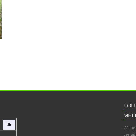
FOU
MEL
Idle
Wij he
vanuit