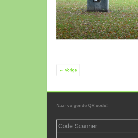
← Vorige
Naar volgende QR code:
Code Scanner