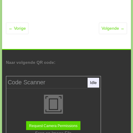
← Vorige
Volgende →
Naar volgende QR code:
Code Scanner
Idle
Request Camera Permissions