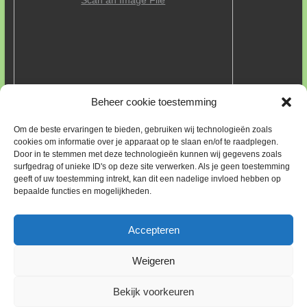
Scan an Image File
Beheer cookie toestemming
FOUTEN IN PLANT GEGEVENS MELDEN
Om de beste ervaringen te bieden, gebruiken wij technologieën zoals
Wij hebben deze site opgebouwd met informatie vanuit
cookies om informatie over je apparaat op te slaan en/of te raadplegen.
Door in te stemmen met deze technologieën kunnen wij gegevens zoals
Wikipedia. Die informatie kan fouten bevatten. Een enkele keer
surfgedrag of unieke ID's op deze site verwerken. Als je geen toestemming
hebben wij gebruik gemaakt van informatie van boomkwekers.
geeft of uw toestemming intrekt, kan dit een nadelige invloed hebben op
Altijd is de link naar het betreffende bedrijf aanwezig.
bepaalde functies en mogelijkheden.
Indien u een fout ontdekt, neem dan contact op met ons via ons
e-mailadres:
feedback@park-heidetuin.nl
. Met uiteraard wat uw
bevindingen zijn en zo mogelijk wat de juiste informatie is of
Accepteren
waar te vinden. Vast bij voorbaat onze dank.
Weigeren
Copyright © 2026
Park Heidetuin
. Alle rechten voorbehouden. Thema:
Bekijk voorkeuren
Esteem
door ThemeGrill. Powered by
WordPress
.