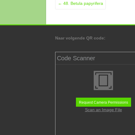
←
48. Betula papyrifera
Naar volgende QR code:
Code Scanner
Request Camera Permissions
Scan an Image File