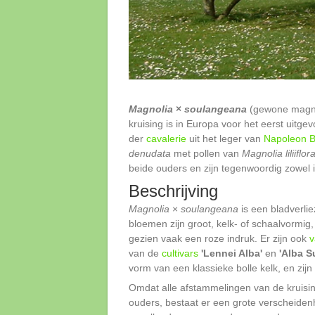
Magnolia
×
soulangeana
(gewone magnol
kruising is in Europa voor het eerst uitg
der
cavalerie
uit het leger van
Napoleon B
denudata
met pollen van
Magnolia liliiflor
beide ouders en zijn tegenwoordig zowel 
Beschrijving
Magnolia
×
soulangeana
is een bladverl
bloemen zijn groot, kelk- of schaalvormig
gezien vaak een roze indruk. Er zijn ook
v
van de
cultivars
'Lennei Alba'
en
'Alba S
vorm van een klassieke bolle kelk, en zijn
Omdat alle afstammelingen van de kruisin
ouders, bestaat er een grote verscheiden