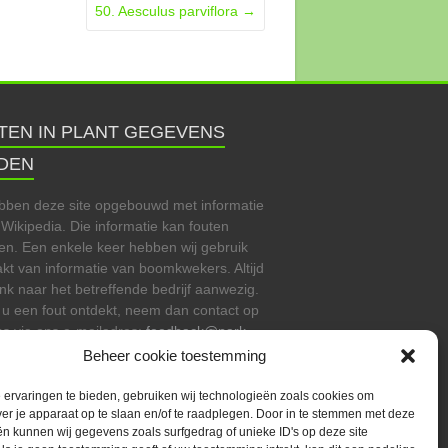
50. Aesculus parviflora
→
TEN IN PLANT GEGEVENS
DEN
bben deze site opgebouwd met informatie
 Wikipedia. Die informatie kan fouten
en. Een enkele keer hebben wij gebruik
t van informatie van boomkwekers. Altijd
link naar het betreffende bedrijf aanwezig.
 u een fout ontdekt, neem dan contact op
s via ons e-mailadres:
feedback@park-
uin.nl
. Met uiteraard wat uw bevindingen
Beheer cookie toestemming
n zo mogelijk wat de juiste informatie is of
e vinden. Vast bij voorbaat onze dank.
ervaringen te bieden, gebruiken wij technologieën zoals cookies om
ver je apparaat op te slaan en/of te raadplegen. Door in te stemmen met deze
n kunnen wij gegevens zoals surfgedrag of unieke ID's op deze site