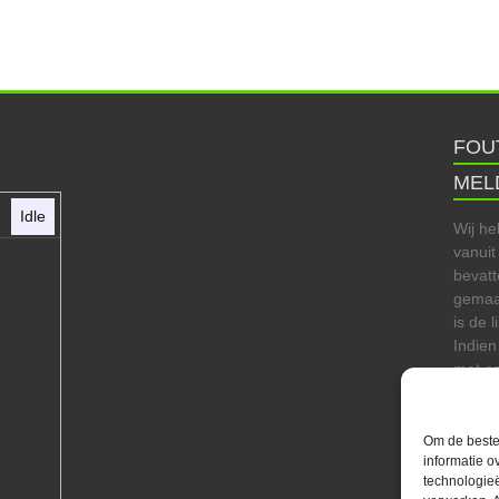
FOU
MEL
Idle
Wij he
vanuit
bevatt
gemaak
is de 
Indien
met on
heidet
zijn e
waar t
Om de beste 
informatie o
technologieë