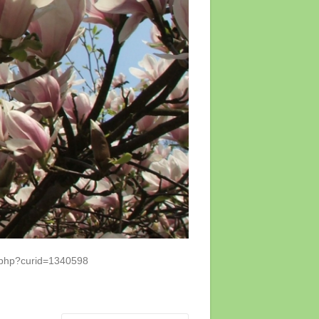
x.php?curid=1340598