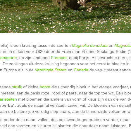
ia) is een kruising tussen de soorten
Magnolia denudata
en
Magnolia l
evoerd in of kort voor 1820 door de Fransman Étienne Soulange-Bodin (
onaparte
, op zijn landgoed
Fromont
, nabij Parijs. Hij bevruchtte een
a
. De zaailingen uit deze kruising begonnen voor het eerst te bloeien in
in Europa als in de
Verenigde Staten
en
Canada
de veruit meest aange
iezende
struik
of kleine
boom
die uitbundig bloeit in het vroege voorjaar,
, meestal aan de basis roze, rood of paars, naar de top toe wit. Een 
ariëteiten
met bloemen die anders van vorm of kleur zijn dan die van de
uperba'
, zoals de naam al verraadt, zuiver wit. De bloemen van de cul
 aan de buitenzijde volledig diep paars, aan de binnenzijde volkomen wi
g onder deze naam vallen, dus ook tweede-generatie en verder, maar 
heid aan vormen en kleuren bij planten die naar deze naam luisteren. 