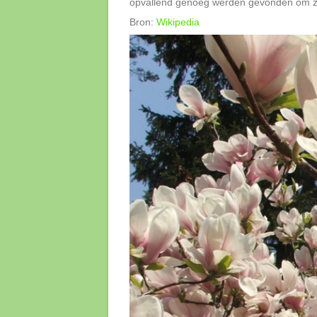
opvallend genoeg werden gevonden om ze
Bron:
Wikipedia