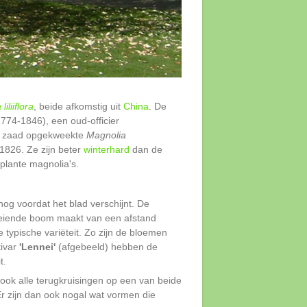
iliiflora
, beide afkomstig uit
China
. De
1774-1846), een oud-officier
 uit zaad opgekweekte
Magnolia
 1826. Ze zijn beter
winterhard
dan de
plante magnolia's.
 nog voordat het blad verschijnt. De
bloeiende boom maakt van een afstand
 typische variëteit. Zo zijn de bloemen
tivar
'Lennei'
(afgebeeld) hebben de
t.
ook alle terugkruisingen op een van beide
Er zijn dan ook nogal wat vormen die