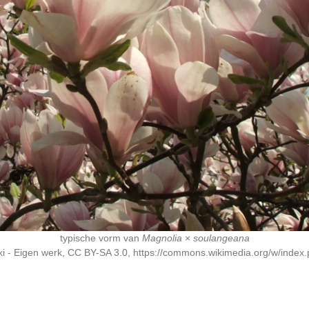
typische vorm van
Magnolia
×
soulangeana
ki - Eigen werk, CC BY-SA 3.0, https://commons.wikimedia.org/w/inde