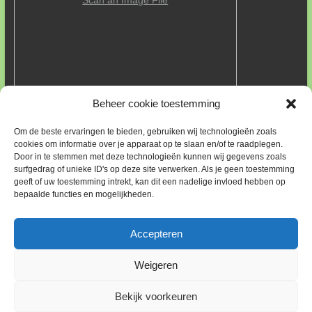
Scan an Image File
Beheer cookie toestemming
FOUTEN IN PLANT GEGEVENS MELDEN
Om de beste ervaringen te bieden, gebruiken wij technologieën zoals
Wij hebben deze site opgebouwd met informatie vanuit
cookies om informatie over je apparaat op te slaan en/of te raadplegen.
Door in te stemmen met deze technologieën kunnen wij gegevens zoals
Wikipedia. Die informatie kan fouten bevatten. Een enkele keer
surfgedrag of unieke ID's op deze site verwerken. Als je geen toestemming
hebben wij gebruik gemaakt van informatie van boomkwekers.
geeft of uw toestemming intrekt, kan dit een nadelige invloed hebben op
Altijd is de link naar het betreffende bedrijf aanwezig.
bepaalde functies en mogelijkheden.
Indien u een fout ontdekt, neem dan contact op met ons via ons
e-mailadres:
feedback@park-heidetuin.nl
. Met uiteraard wat uw
bevindingen zijn en zo mogelijk wat de juiste informatie is of
Accepteren
waar te vinden. Vast bij voorbaat onze dank.
Weigeren
Copyright © 2026
Park Heidetuin
. Alle rechten voorbehouden. Thema:
Bekijk voorkeuren
Esteem
door ThemeGrill. Powered by
WordPress
.