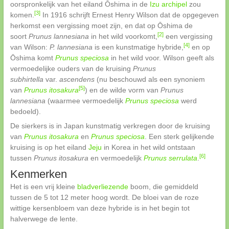
oorspronkelijk van het eiland Ōshima in de
Izu archipel
zou
[3]
komen.
In 1916 schrijft Ernest Henry Wilson dat de opgegeven
herkomst een vergissing moet zijn, en dat op Ōshima de
[2]
soort
Prunus lannesiana
in het wild voorkomt,
een vergissing
[4]
van Wilson:
P. lannesiana
is een kunstmatige hybride,
en op
Ōshima komt
Prunus speciosa
in het wild voor. Wilson geeft als
vermoedelijke ouders van de kruising
Prunus
subhirtella
var.
ascendens
(nu beschouwd als een synoniem
[5]
van
Prunus itosakura
) en de wilde vorm van
Prunus
lannesiana
(waarmee vermoedelijk
Prunus speciosa
werd
bedoeld).
De sierkers is in Japan kunstmatig verkregen door de kruising
van
Prunus itosakura
en
Prunus speciosa
. Een sterk gelijkende
kruising is op het eiland
Jeju
in Korea in het wild ontstaan
[6]
tussen
Prunus itosakura
en vermoedelijk
Prunus serrulata
.
Kenmerken
Het is een vrij kleine
bladverliezende
boom, die gemiddeld
tussen de 5 tot 12 meter hoog wordt. De bloei van de roze
wittige kersenbloem van deze hybride is in het begin tot
halverwege de lente.