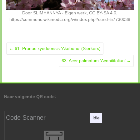
Door SLIMHANNYA - Eigen werk, CC BY-SA 4.0,
https://commons.wikimedia.org/w/index.php?curid=57730038
←
61. Prunus xyedoensis ‘Akebono’ (Sierkers)
63. Acer palmatum ‘Aconitifoliun’
→
Naar volgende QR code:
Code Scanner
Idle