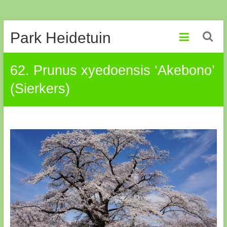
Ga
Park Heidetuin
naar
de
inhoud
62. Prunus xyedoensis ‘Akebono’
(Sierkers)