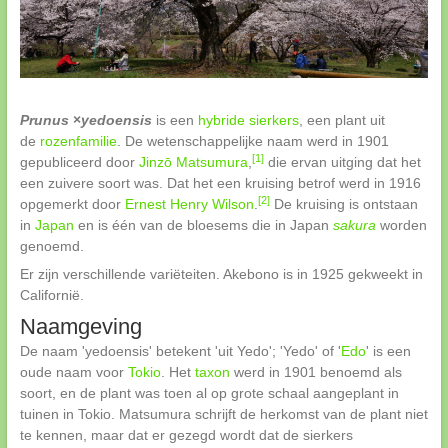
Prunus
×
yedoensis
is een
hybride
sierkers
, een plant uit
de
rozenfamilie
. De wetenschappelijke naam werd in 1901
[1]
gepubliceerd door
Jinzō Matsumura
,
die ervan uitging dat het
een zuivere soort was. Dat het een kruising betrof werd in 1916
[2]
opgemerkt door
Ernest Henry Wilson
.
De kruising is ontstaan
in
Japan
en is één van de bloesems die in Japan
sakura
worden
genoemd.
Er zijn verschillende variëteiten. Akebono is in 1925 gekweekt in
Californië.
Naamgeving
De naam 'yedoensis' betekent 'uit Yedo'; 'Yedo' of '
Edo
' is een
oude naam voor
Tokio
. Het
taxon
werd in 1901 benoemd als
soort, en de plant was toen al op grote schaal aangeplant in
tuinen in Tokio. Matsumura schrijft de herkomst van de plant niet
te kennen, maar dat er gezegd wordt dat de sierkers