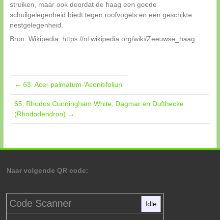
struiken, maar ook doordat de haag een goede
schuilgelegenheid biedt tegen roofvogels en een geschikte
nestgelegenheid.
Bron: Wikipedia. https://nl.wikipedia.org/wiki/Zeeuwse_haag
←
63. Acer palmatum ‘Aconitifoliun’
65, Rhodos Cunningham White, Dagmar en Dufthecke
(Rhododendron)
→
Naar volgende QR code:
Code Scanner
Idle