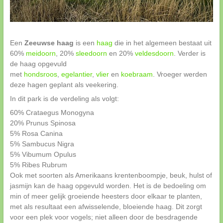
Een
Zeeuwse haag
is een
haag
die in het algemeen bestaat uit
60%
meidoorn
, 20%
sleedoorn
en 20%
veldesdoorn
. Verder is
de haag opgevuld
met
hondsroos
,
egelantier
,
vlier
en
koebraam
. Vroeger werden
deze hagen geplant als veekering.
In dit park is de verdeling als volgt:
60% Crataegus Monogyna
20% Prunus Spinosa
5% Rosa Canina
5% Sambucus Nigra
5% Vibumum Opulus
5% Ribes Rubrum
Ook met soorten als Amerikaans krentenboompje, beuk, hulst of
jasmijn kan de haag opgevuld worden. Het is de bedoeling om
min of meer gelijk groeiende heesters door elkaar te planten,
met als resultaat een afwisselende, bloeiende haag. Dit zorgt
voor een plek voor vogels; niet alleen door de besdragende