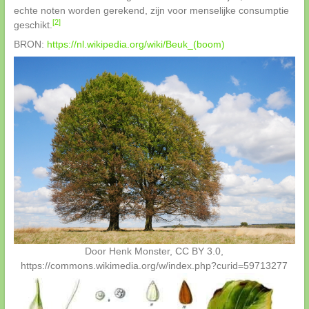
echte noten worden gerekend, zijn voor menselijke consumptie
[2]
geschikt.
BRON:
https://nl.wikipedia.org/wiki/Beuk_(boom)
Door Henk Monster, CC BY 3.0,
https://commons.wikimedia.org/w/index.php?curid=59713277