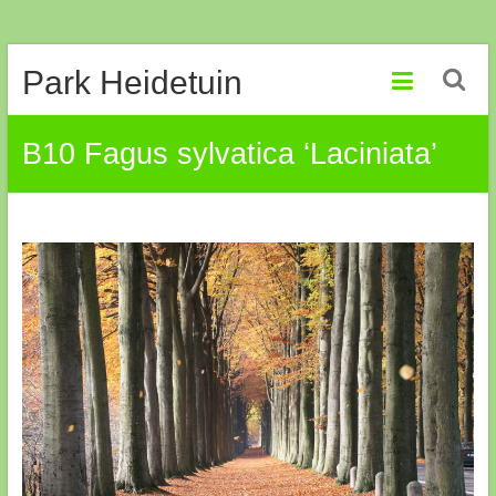
Ga
Park Heidetuin
naar
de
inhoud
B10 Fagus sylvatica ‘Laciniata’