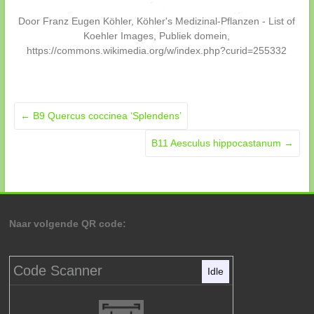
Door Franz Eugen Köhler, Köhler's Medizinal-Pflanzen - List of
Koehler Images, Publiek domein,
https://commons.wikimedia.org/w/index.php?curid=255332
←
B9 Quercus coccinea ‘Splendens’
B11 Aesculus hippocastanum
→
Naar volgende QR code:
Code Scanner
Idle