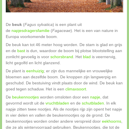
De
beuk
(
Fagus sylvatica
) is een plant uit
de
napjesdragersfamilie
(
Fagaceae
). Het is een van nature in
Europa voorkomende boom.
De beuk kan tot 46 meter hoog worden. De stam is glad en grijs
en de
bast
is dun, waardoor de boom bij plotse blootstelling aan
zonlicht gevoelig is voor
schorsbrand
. Het
blad
is veernervig,
licht gegolfd en licht glanzend.
De plant is
eenhuizig
; er zijn dus mannelijke en vrouwelijke
bloemen aan dezelfde boom. De knoppen zijn langwerpig en
geschubd. De bestuiving vindt plaats door de wind. De beuk kan
goed tegen schaduw. Het is een
climaxsoort
.
De
beukennootjes
worden omsloten door een
napje
, dat
gevormd wordt uit de
vruchtbladen
en de
schutbladen
. In elk
napje zitten twee nootjes. Als de nootjes rijp zijn opent het napje
in vier delen en vallen de beukennootjes op de grond. De
beukennootjes worden onder andere verspreid door
eekhoorns
,
die ze als wintervoorraad gebruiken. Beukennootjes, die tot de