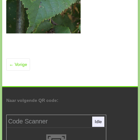
← Vorige
Naar volgende QR code:
Code Scanner
Idle