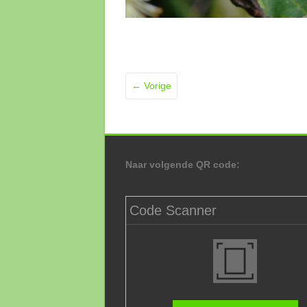
← Vorige
Naar volgende QR code:
Code Scanner