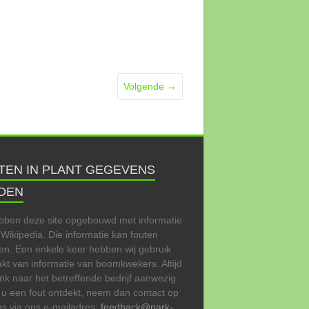
Volgende →
TEN IN PLANT GEGEVENS
DEN
bben deze site opgebouwd met informatie
 Wikipedia. Die informatie kan fouten
en. Een enkele keer hebben wij gebruik
t van informatie van boomkwekers. Altijd
link naar het betreffende bedrijf aanwezig.
 u een fout ontdekt, neem dan contact op
s via ons e-mailadres:
feedback@park-