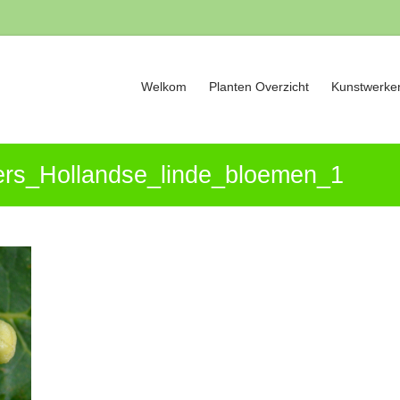
Welkom
Planten Overzicht
Kunstwerken
wers_Hollandse_linde_bloemen_1