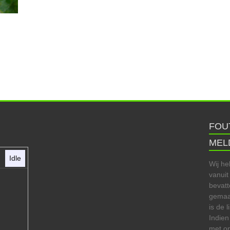
FOU
MEL
Idle
Wij he
vanuit
bevatt
gemaak
is de 
Indien
met on