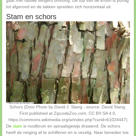
gaat met flauwe slingers omhoog. De top van de kroon is puntig
tot afgerond en de takken spreiden zich horizontaal uit.
Stam en schors
Schors (Door Photo by David J. Stang - source: David Stang.
First published at ZipcodeZoo.com, CC BY-SA 4.0,
https://commons.wikimedia.org/w/index.php?curid=61024447)
De
stam
is roodbruin en spiraalsgewijs draaiend. De schors
heeft de neiging af te schilferen en is vezelig. Naar beneden toe