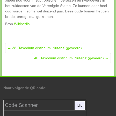
alleen nog voor in subtropische moerassen en rivieroevers in
het zuidoosten van de Verenigde Staten. Ze kunnen daar heel
oud worden, soms wel duizend jaar. Deze oude bomen hebben
brede, onregelmatige kronen.
Bron
Wikipedia
←
38. Taxodium distichum ‘Nutans’ (geveerd)
40. Taxodium distichum ‘Nutans’ (geveerd)
→
Naar volgende QR code:
Code Scanner
Idle