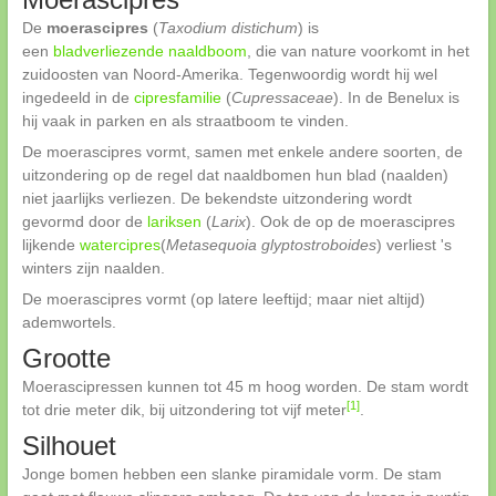
De
moerascipres
(
Taxodium distichum
) is
een
bladverliezende
naaldboom
, die van nature voorkomt in het
zuidoosten van Noord-Amerika. Tegenwoordig wordt hij wel
ingedeeld in de
cipresfamilie
(
Cupressaceae
). In de Benelux is
hij vaak in parken en als straatboom te vinden.
De moerascipres vormt, samen met enkele andere soorten, de
uitzondering op de regel dat naaldbomen hun blad (naalden)
niet jaarlijks verliezen. De bekendste uitzondering wordt
gevormd door de
lariksen
(
Larix
). Ook de op de moerascipres
lijkende
watercipres
(
Metasequoia glyptostroboides
) verliest 's
winters zijn naalden.
De moerascipres vormt (op latere leeftijd; maar niet altijd)
ademwortels.
Grootte
Moerascipressen kunnen tot 45 m hoog worden. De stam wordt
[1]
tot drie meter dik, bij uitzondering tot vijf meter
.
Silhouet
Jonge bomen hebben een slanke piramidale vorm. De stam