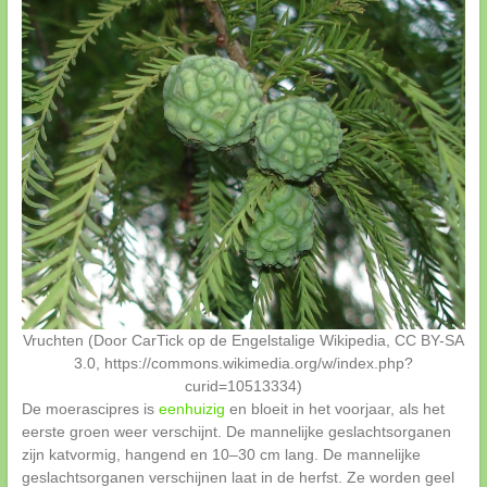
Vruchten (Door CarTick op de Engelstalige Wikipedia, CC BY-SA
3.0, https://commons.wikimedia.org/w/index.php?
curid=10513334)
De moerascipres is
eenhuizig
en bloeit in het voorjaar, als het
eerste groen weer verschijnt. De mannelijke geslachtsorganen
zijn katvormig, hangend en 10–30 cm lang. De mannelijke
geslachtsorganen verschijnen laat in de herfst. Ze worden geel