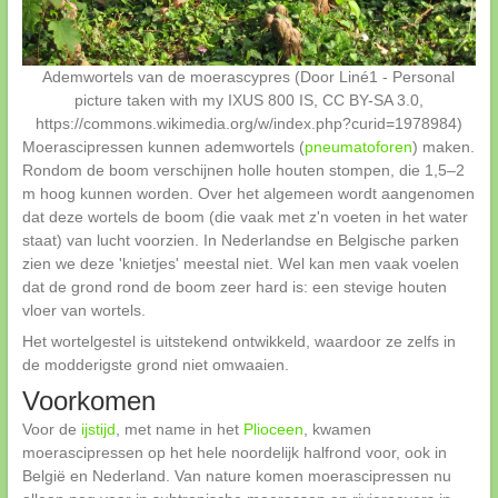
Ademwortels van de moerascypres (Door Liné1 - Personal
picture taken with my IXUS 800 IS, CC BY-SA 3.0,
https://commons.wikimedia.org/w/index.php?curid=1978984)
Moerascipressen kunnen ademwortels (
pneumatoforen
) maken.
Rondom de boom verschijnen holle houten stompen, die 1,5–2
m hoog kunnen worden. Over het algemeen wordt aangenomen
dat deze wortels de boom (die vaak met z'n voeten in het water
staat) van lucht voorzien. In Nederlandse en Belgische parken
zien we deze 'knietjes' meestal niet. Wel kan men vaak voelen
dat de grond rond de boom zeer hard is: een stevige houten
vloer van wortels.
Het wortelgestel is uitstekend ontwikkeld, waardoor ze zelfs in
de modderigste grond niet omwaaien.
Voorkomen
Voor de
ijstijd
, met name in het
Plioceen
, kwamen
moerascipressen op het hele noordelijk halfrond voor, ook in
België en Nederland. Van nature komen moerascipressen nu