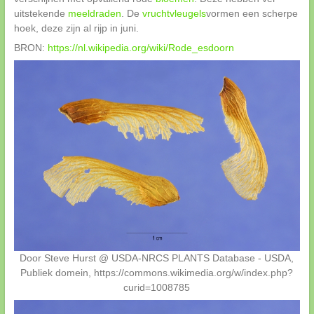
uitstekende
meeldraden
. De
vruchtvleugels
vormen een scherpe
hoek, deze zijn al rijp in juni.
BRON:
https://nl.wikipedia.org/wiki/Rode_esdoorn
Door Steve Hurst @ USDA-NRCS PLANTS Database - USDA,
Publiek domein, https://commons.wikimedia.org/w/index.php?
curid=1008785