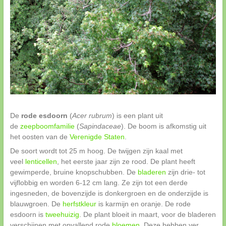
De
rode esdoorn
(
Acer rubrum
) is een plant uit
de
zeepboomfamilie
(
Sapindaceae
). De boom is afkomstig uit
het oosten van de
Verenigde Staten
.
De soort wordt tot 25 m hoog. De twijgen zijn kaal met
veel
lenticellen
, het eerste jaar zijn ze rood. De plant heeft
gewimperde, bruine knopschubben. De
bladeren
zijn drie- tot
vijflobbig en worden 6-12 cm lang. Ze zijn tot een derde
ingesneden, de bovenzijde is donkergroen en de onderzijde is
blauwgroen. De
herfstkleur
is karmijn en oranje. De rode
esdoorn is
tweehuizig
. De plant bloeit in maart, voor de bladeren
verschijnen met opvallend rode
bloemen
. Deze hebben ver