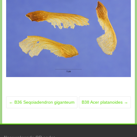
←
B36 Seqoiadendron giganteum
B38 Acer platanoides
→