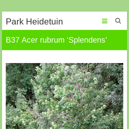
Ga
Park Heidetuin
naar
de
inhoud
B37 Acer rubrum ‘Splendens’